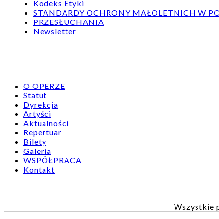
Kodeks Etyki
STANDARDY OCHRONY MAŁOLETNICH W POL
PRZESŁUCHANIA
Newsletter
O OPERZE
Statut
Dyrekcja
Artyści
Aktualności
Repertuar
Bilety
Galeria
WSPÓŁPRACA
Kontakt
Wszystkie p