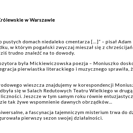
 Królewskie w Warszawie
b pustych domach niedaleko cmentarza […]” – pisał Adam 
ku, w którym pogański zwyczaj mieszał się z chrześcijań
ziś trudno znaleźć na to dowody.
mpozytora była Mickiewiczowska poezja – Moniuszko dos
gracja pierwiastka literackiego i muzycznego sprawiła, że
odowego wieszcza znajdujemy w korespondencji Moniuszko
odbyła się w Salach Redutowych Teatru Wielkiego w drug
iczności. Jeszcze w tym samym roku równie entuzjastycz
dzie tak żywe wspomnienie dawnych obrządków…
iwersalne, a fascynacja tajemniczym misterium trwa do d
urowała pierwszy sezon swojej działalności.