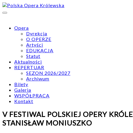
Skip
to
content
Opera
Dyrekcja
O OPERZE
Artyści
EDUKACJA
Statut
Aktualności
REPERTUAR
SEZON 2026/2027
Archiwum
Bilety
Galeria
WSPÓŁPRACA
Kontakt
V FESTIWAL POLSKIEJ OPERY KRÓL
STANISŁAW MONIUSZKO