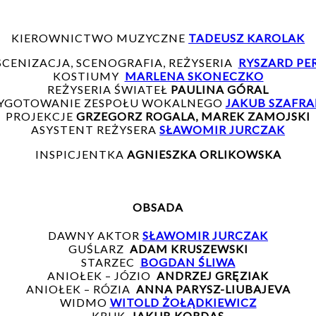
KIEROWNICTWO MUZYCZNE
TADEUSZ KAROLAK
SCENIZACJA, SCENOGRAFIA, REŻYSERIA
RYSZARD PE
KOSTIUMY
MARLENA SKONECZKO
REŻYSERIA ŚWIATEŁ
PAULINA GÓRAL
YGOTOWANIE ZESPOŁU WOKALNEGO
JAKUB SZAFRA
PROJEKCJE
GRZEGORZ ROGALA, MAREK ZAMOJSKI
ASYSTENT REŻYSERA
SŁAWOMIR JURCZAK
INSPICJENTKA
AGNIESZKA ORLIKOWSKA
OBSADA
DAWNY AKTOR
SŁAWOMIR JURCZAK
GUŚLARZ
ADAM KRUSZEWSKI
STARZEC
BOGDAN ŚLIWA
ANIOŁEK – JÓZIO
ANDRZEJ GRĘZIAK
ANIOŁEK – RÓZIA
ANNA PARYSZ-LIUBAJEVA
WIDMO
WITOLD ŻOŁĄDKIEWICZ
KRUK
JAKUB KORDAS