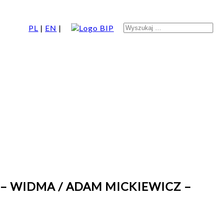
Search
S
PL
|
EN
|
for:
 – WIDMA / ADAM MICKIEWICZ –