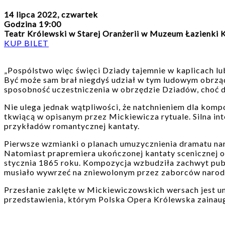
14 lipca 2022, czwartek
Godzina 19:00
Teatr Królewski w Starej Oranżerii w Muzeum Łazienki
KUP BILET
„Pospólstwo więc święci Dziady tajemnie w kaplicach lu
Być może sam brał niegdyś udział w tym ludowym obrząd
sposobność uczestniczenia w obrzędzie Dziadów, choć d
Nie ulega jednak wątpliwości, że natchnieniem dla ko
tkwiącą w opisanym przez Mickiewicza rytuale. Silna inte
przykładów romantycznej kantaty.
Pierwsze wzmianki o planach umuzycznienia dramatu nar
Natomiast prapremiera ukończonej kantaty scenicznej 
stycznia 1865 roku. Kompozycja wzbudziła zachwyt publ
musiało wywrzeć na zniewolonym przez zaborców naro
Przesłanie zaklęte w Mickiewiczowskich wersach jest un
przedstawienia, którym Polska Opera Królewska zainaug