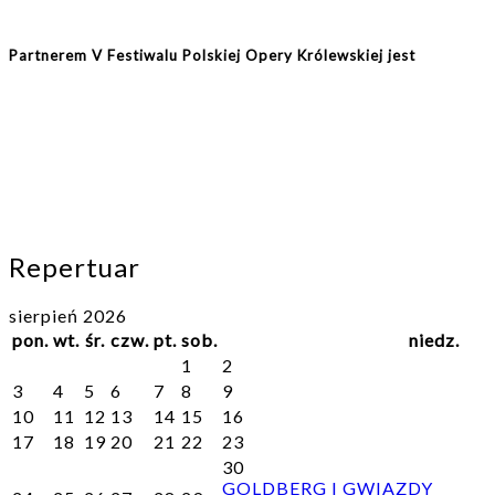
Partnerem V Festiwalu Polskiej Opery Królewskiej jest
Repertuar
sierpień 2026
pon.
wt.
śr.
czw.
pt.
sob.
niedz.
1
2
3
4
5
6
7
8
9
10
11
12
13
14
15
16
17
18
19
20
21
22
23
30
GOLDBERG I GWIAZDY