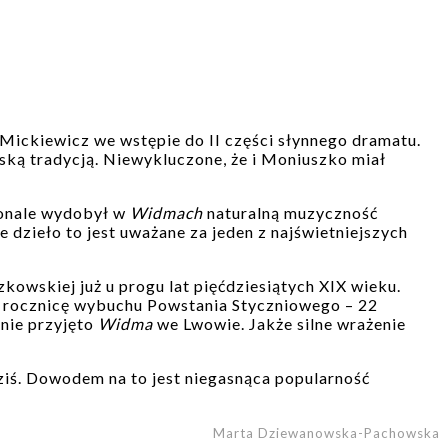
Mickiewicz we wstępie do II części słynnego dramatu.
ską tradycją. Niewykluczone, że i Moniuszko miał
konale wydobył w
Widmach
naturalną muzyczność
 dzieło to jest uważane za jeden z najświetniejszych
wskiej już u progu lat pięćdziesiątych XIX wieku.
ą rocznicę wybuchu Powstania Styczniowego – 22
nie przyjęto
Widma
we Lwowie. Jakże silne wrażenie
ziś. Dowodem na to jest niegasnąca popularność
Marta Dziewanowska-Pachowska