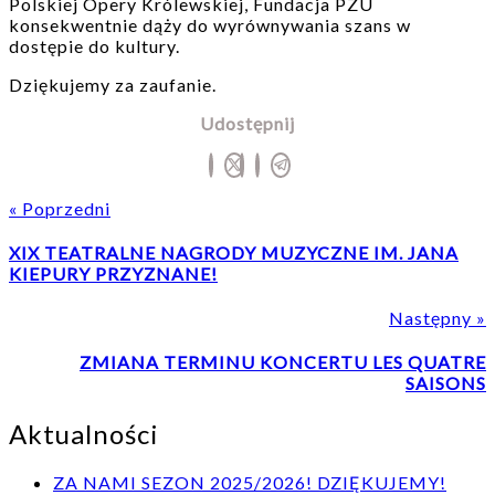
Polskiej Opery Królewskiej, Fundacja PZU
konsekwentnie dąży do wyrównywania szans w
dostępie do kultury.
Dziękujemy za zaufanie.
Udostępnij
« Poprzedni
Poprzedni
XIX TEATRALNE NAGRODY MUZYCZNE IM. JANA
post
KIEPURY PRZYZNANE!
Następny »
ZMIANA TERMINU KONCERTU LES QUATRE
p
SAISONS
Aktualności
ZA NAMI SEZON 2025/2026! DZIĘKUJEMY!