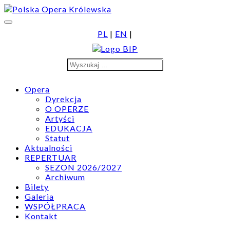
Skip
to
content
PL
|
EN
|
Search
Search
for:
Opera
Dyrekcja
O OPERZE
Artyści
EDUKACJA
Statut
Aktualności
REPERTUAR
SEZON 2026/2027
Archiwum
Bilety
Galeria
WSPÓŁPRACA
Kontakt